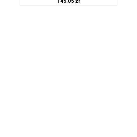
145.05 zł