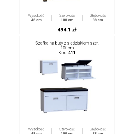
Wysokość
Szerokość
Głębokość
48 cm
100 cm
38 cm
494.1 zł
Szafka na buty z siedziskiem szer.
100cm
Kod:
411
Wysokość
Szerokość
Głębokość
48 cm
100 cm
38 cm