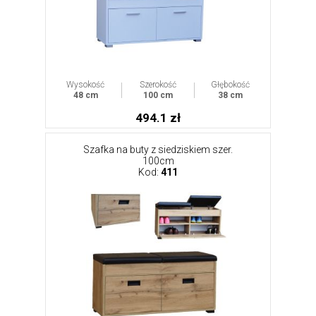
Wysokość
Szerokość
Głębokość
48 cm
100 cm
38 cm
494.1 zł
Szafka na buty z siedziskiem szer.
100cm
Kod:
411