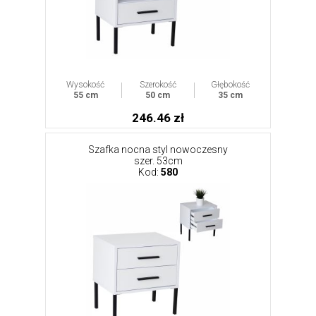
Wysokość
Szerokość
Głębokość
55 cm
50 cm
35 cm
246.46 zł
Szafka nocna styl nowoczesny
szer. 53cm
Kod:
580