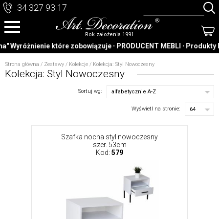
34 327 93 17
Rok założenia 1991
 Wyróżnienie które zobowiązuje ∙ PRODUCENT MEBLI ∙ Produkty Polski
Strona główna
/
Zestawy / Kolekcje
/
Kolekcja: Styl Nowoczesny
Kolekcja: Styl Nowoczesny
Sortuj wg:
Wyświetl na stronie:
Szafka nocna styl nowoczesny
szer. 53cm
Kod:
579